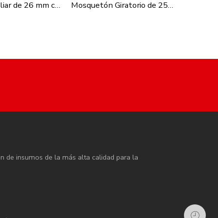
Morralera miliar de 26 mm con agujero
Mosquetón Giratorio de 25mm
Hebilla 
ón de insumos de la más alta calidad para la