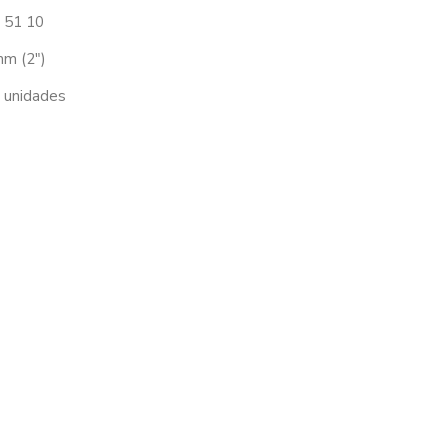
 51 10
m (2″)
 unidades