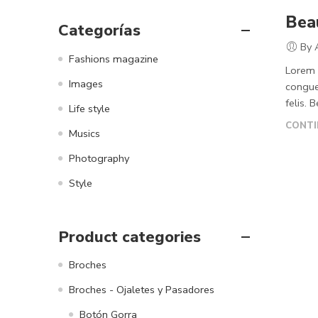
Beau
Categorías
By 
Fashions magazine
Lorem i
Images
congue
felis. 
Life style
CONTI
Musics
Photography
Style
Product categories
Broches
Broches - Ojaletes y Pasadores
Botón Gorra